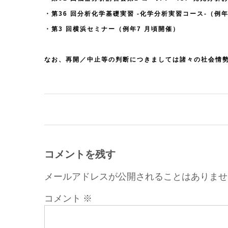
・第36 回分析化学基礎実習 -化学分析実習コース-（例年
・第3 回横浜セミナー（例年7 月頃開催）
なお、再開／中止等の判断につきましては諸々の社会情勢
投
稿
ナ
ビ
ゲ
コメントを残す
ー
メールアドレスが公開されることはありませ
シ
ョ
コメント
※
ン