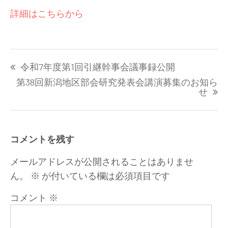
詳細はこちらから
投
令和7年度第1回引継幹事会議事録公開
稿
ナ
第38回新潟地区部会研究発表会講演募集のお知ら
せ
ビ
ゲ
ー
シ
コメントを残す
ョ
ン
メールアドレスが公開されることはありませ
ん。
※
が付いている欄は必須項目です
コメント
※